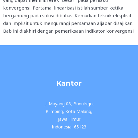
yang dapat memiliki efek “besar” pada perilaku
konvergensi. Pertama, linearisasi istilah sumber ketika
bergantung pada solusi dibahas. Kemudian teknik eksplisit
dan implisit untuk mengurangi persamaan aljabar disajikan.
Bab ini diakhiri dengan pemeriksaan indikator konvergensi.
Kantor
Jl. Mayang 08, Bunulrejo,
Blimbing, Kota Malang,
Jawa Timur
Indonesia, 65123