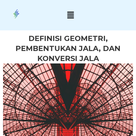
Skip
Menu
to
content
DEFINISI GEOMETRI,
PEMBENTUKAN JALA, DAN
KONVERSI JALA