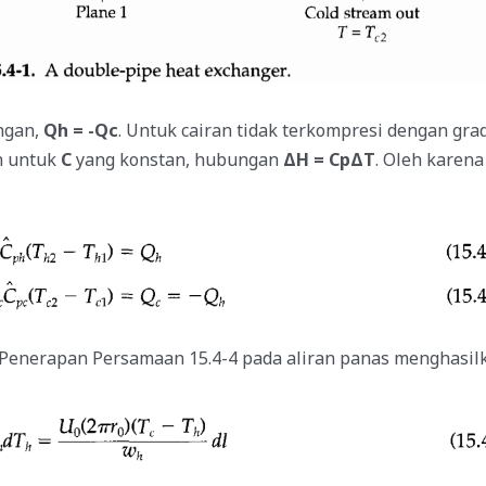
ngan,
Qh = -Qc
. Untuk cairan tidak terkompresi dengan grad
n untuk
C
yang konstan, hubungan
ΔH = CpΔT
. Oleh karena
 Penerapan Persamaan 15.4-4 pada aliran panas menghasil