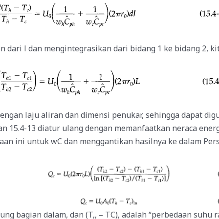
ari l dan mengintegrasikan dari bidang 1 ke bidang 2, k
engan laju aliran dan dimensi penukar, sehingga dapat d
n 15.4-13 diatur ulang dengan memanfaatkan neraca energ
aan ini untuk wC dan menggantikan hasilnya ke dalam Pe
bung bagian dalam, dan (T,, – TC), adalah “perbedaan suhu ra