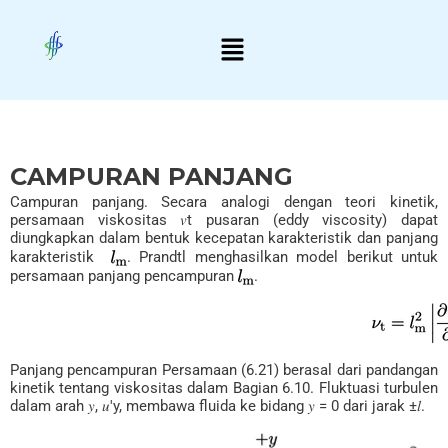
Skip
Menu
to
content
CAMPURAN PANJANG
Campuran panjang. Secara analogi dengan teori kinetik,
persamaan viskositas 𝑣t pusaran (eddy viscosity) dapat
diungkapkan dalam bentuk kecepatan karakteristik dan panjang
karakteristik
. Prandtl menghasilkan model berikut untuk
persamaan panjang pencampuran
.
Panjang pencampuran Persamaan (6.21) berasal dari pandangan
kinetik tentang viskositas dalam Bagian 6.10. Fluktuasi turbulen
dalam arah 𝑦, 𝑢′y, membawa fluida ke bidang 𝑦 = 0 dari jarak ±𝑙.