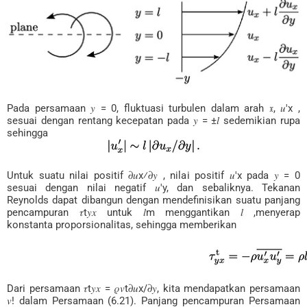
Pada persamaan 𝑦 = 0, fluktuasi turbulen dalam arah 𝔵, 𝑢′x ,
sesuai dengan rentang kecepatan pada 𝑦 = ±𝑙 sedemikian rupa
sehingga
Untuk suatu nilai positif 𝜕𝑢x⁄𝜕𝑦 , nilai positif 𝑢′x pada 𝑦 = 0
sesuai dengan nilai negatif 𝑢′y, dan sebaliknya. Tekanan
Reynolds dapat dibangun dengan mendefinisikan suatu panjang
pencampuran 𝜏t𝑦𝑥 untuk 𝑙m menggantikan 𝑙 ,menyerap
konstanta proporsionalitas, sehingga memberikan
Dari persamaan 𝜏t𝑦𝑥 = 𝜌𝑣t𝜕𝑢x/𝜕𝑦, kita mendapatkan persamaan
𝑣! dalam Persamaan (6.21). Panjang pencampuran Persamaan