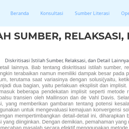
Beranda
Konsultasi
Sumber Literasi
Op
LAH SUMBER, RELAKSASI,
etail lainnya. Bab tentang diskritisasi istilah sumber, 
gkin terabaikan namun memiliki dampak besar pada pe
, terutama saat variasinya dengan solusi(yaitu, ketika
di dua bagian, yaitu perlakuan eksplisit dan implisit. Di
masuk beberapa pendekatan implisit seperti metode r
alsu transien oleh Mallinson dan de Vahl Davis. Selanj
asi, yang memberikan gambaran tentang potensi kesal
gunakan untuk mengevaluasi kemajuan konvergensi solus
Dengan mempertimbangkan detail-detail ini, diharapkan
si yang diinginkan. Dengan demikian, pemahaman yang 
emecahan masalah secara efektif menggunakan metode 