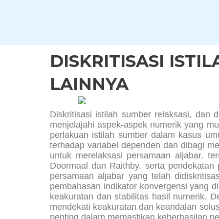
Skip
to
content
DISKRITISASI ISTI
LAINNYA
Diskritisasi istilah sumber relaksasi, dan d
menjelajahi aspek-aspek numerik yang mun
perlakuan istilah sumber dalam kasus umum
terhadap variabel dependen dan dibagi menja
untuk merelaksasi persamaan aljabar, ter
Doormaal dan Raithby, serta pendekatan p
persamaan aljabar yang telah didiskritis
pembahasan indikator konvergensi yang di
keakuratan dan stabilitas hasil numerik. 
mendekati keakuratan dan keandalan solu
penting dalam memastikan keberhasilan p