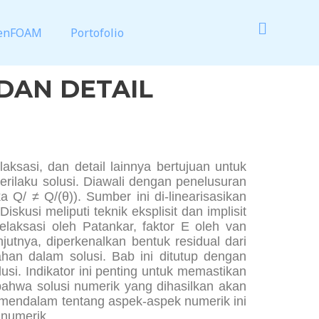
enFOAM
Portofolio
 DAN DETAIL
relaksasi, dan detail lainnya bertujuan untuk
rilaku solusi. Diawali dengan penelusuran
 Q/ ≠ Q/(θ)). Sumber ini di-linearisasikan
skusi meliputi teknik eksplisit dan implisit
elaksasi oleh Patankar, faktor E oleh van
utnya, diperkenalkan bentuk residual dari
ahan dalam solusi. Bab ini ditutup dengan
i. Indikator ini penting untuk memastikan
 bahwa solusi numerik yang dihasilkan akan
mendalam tentang aspek-aspek numerik ini
numerik.