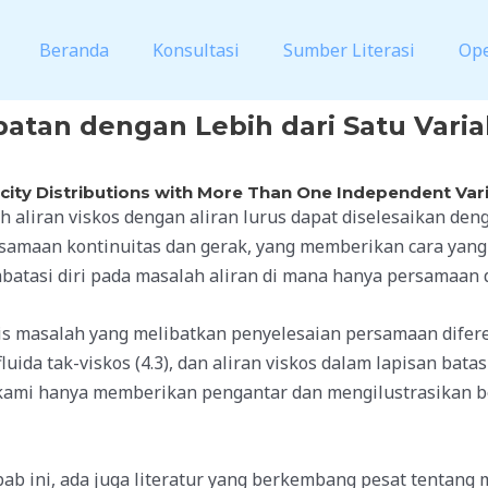
Beranda
Konsultasi
Sumber Literasi
Op
epatan dengan Lebih dari Satu Vari
city Distributions with More Than One Independent Var
ah aliran viskos dengan aliran lurus dapat diselesaikan
rsamaan kontinuitas dan gerak, yang memberikan cara yan
mbatasi diri pada masalah aliran di mana hanya persamaan d
masalah yang melibatkan penyelesaian persamaan diferensial
 fluida tak-viskos (4.3), dan aliran viskos dalam lapisan bata
ini kami hanya memberikan pengantar dan mengilustrasikan
bab ini, ada juga literatur yang berkembang pesat tentang