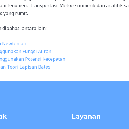
am fenomena transportasi. Metode numerik dan analitik s
s yang rumit.
dibahas, antara lain;
ida Newtonian
ggunakan Fungsi Aliran
Menggunakan Potensi Kecepatan
an Teori Lapisan Batas
ak
Layanan