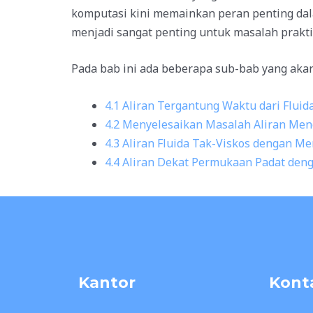
komputasi kini memainkan peran penting dal
menjadi sangat penting untuk masalah prakti
Pada bab ini ada beberapa sub-bab yang akan 
4.1 Aliran Tergantung Waktu dari Flu
4.2 Menyelesaikan Masalah Aliran Men
4.3 Aliran Fluida Tak-Viskos dengan 
4.4 Aliran Dekat Permukaan Padat deng
Kantor
Kont