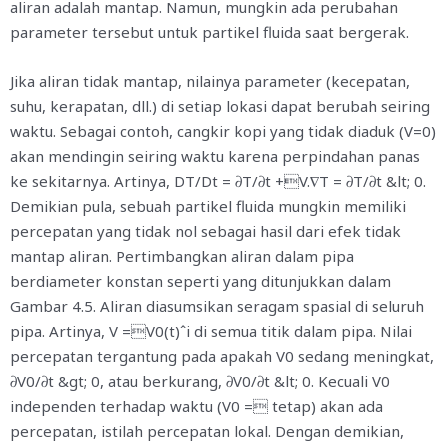
aliran adalah mantap. Namun, mungkin ada perubahan
parameter tersebut untuk partikel fluida saat bergerak.
Jika aliran tidak mantap, nilainya parameter (kecepatan,
suhu, kerapatan, dll.) di setiap lokasi dapat berubah seiring
waktu. Sebagai contoh, cangkir kopi yang tidak diaduk (V=0)
akan mendingin seiring waktu karena perpindahan panas
ke sekitarnya. Artinya, DT/Dt = 𝜕T/𝜕t +V.∇T = 𝜕T/𝜕t &lt; 0.
Demikian pula, sebuah partikel fluida mungkin memiliki
percepatan yang tidak nol sebagai hasil dari efek tidak
mantap aliran. Pertimbangkan aliran dalam pipa
berdiameter konstan seperti yang ditunjukkan dalam
Gambar 4.5. Aliran diasumsikan seragam spasial di seluruh
pipa. Artinya, V =V0(t)ˆi di semua titik dalam pipa. Nilai
percepatan tergantung pada apakah V0 sedang meningkat,
𝜕V0/𝜕t &gt; 0, atau berkurang, 𝜕V0/𝜕t &lt; 0. Kecuali V0
independen terhadap waktu (V0 = tetap) akan ada
percepatan, istilah percepatan lokal. Dengan demikian,