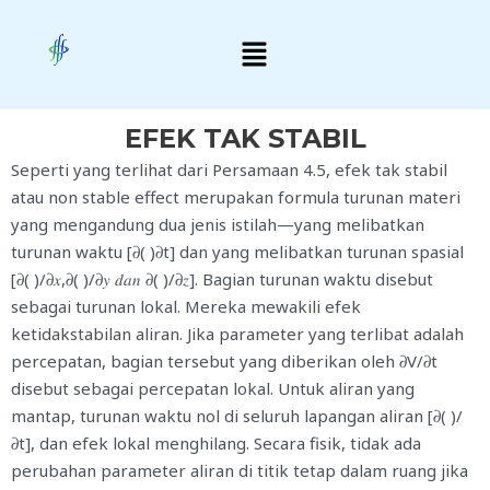
Skip
Menu
to
content
EFEK TAK STABIL
Seperti yang terlihat dari Persamaan 4.5, efek tak stabil
atau non stable effect merupakan formula turunan materi
yang mengandung dua jenis istilah—yang melibatkan
turunan waktu [𝜕( )𝜕t] dan yang melibatkan turunan spasial
[𝜕( )/𝜕𝑥,𝜕( )/𝜕𝑦 𝑑𝑎𝑛 𝜕( )/𝜕𝑧]. Bagian turunan waktu disebut
sebagai turunan lokal. Mereka mewakili efek
ketidakstabilan aliran. Jika parameter yang terlibat adalah
percepatan, bagian tersebut yang diberikan oleh 𝜕V/𝜕t
disebut sebagai percepatan lokal. Untuk aliran yang
mantap, turunan waktu nol di seluruh lapangan aliran [𝜕( )/
𝜕t], dan efek lokal menghilang. Secara fisik, tidak ada
perubahan parameter aliran di titik tetap dalam ruang jika