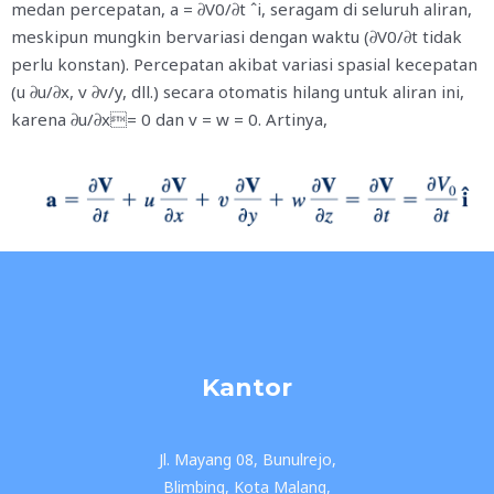
medan percepatan, a = 𝜕V0/𝜕t ˆi, seragam di seluruh aliran,
meskipun mungkin bervariasi dengan waktu (𝜕V0/𝜕t tidak
perlu konstan). Percepatan akibat variasi spasial kecepatan
(u 𝜕u/𝜕x, v 𝜕v/y, dll.) secara otomatis hilang untuk aliran ini,
karena 𝜕u/𝜕x= 0 dan v = w = 0. Artinya,
Kantor
Jl. Mayang 08, Bunulrejo,
Blimbing, Kota Malang,