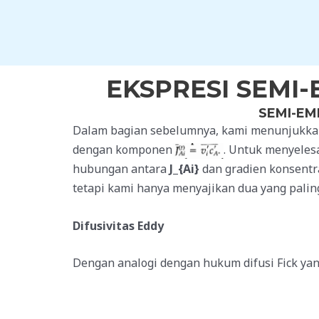
Skip
to
content
EKSPRESI SEMI
SEMI-EM
Dalam bagian sebelumnya, kami menunjukka
dengan komponen
. Untuk menyeles
hubungan antara
J_{Ai}
dan gradien konsentra
tetapi kami hanya menyajikan dua yang paling 
Difusivitas Eddy
Dengan analogi dengan hukum difusi Fick yan