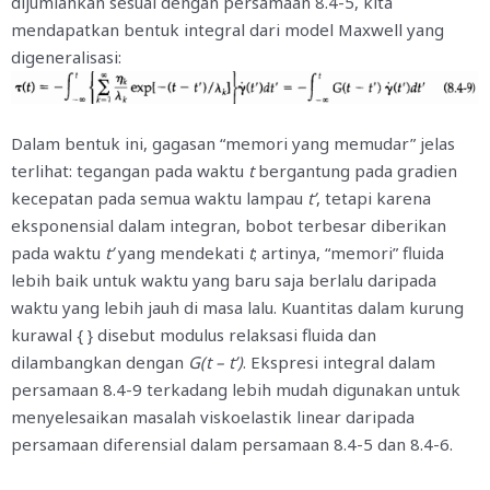
dijumlahkan sesuai dengan persamaan 8.4-5, kita
mendapatkan bentuk integral dari model Maxwell yang
digeneralisasi:
Dalam bentuk ini, gagasan “memori yang memudar” jelas
terlihat: tegangan pada waktu
t
bergantung pada gradien
kecepatan pada semua waktu lampau
t’
, tetapi karena
eksponensial dalam integran, bobot terbesar diberikan
pada waktu
t’
yang mendekati
t
; artinya, “memori” fluida
lebih baik untuk waktu yang baru saja berlalu daripada
waktu yang lebih jauh di masa lalu. Kuantitas dalam kurung
kurawal { } disebut modulus relaksasi fluida dan
dilambangkan dengan
G(t – t’)
. Ekspresi integral dalam
persamaan 8.4-9 terkadang lebih mudah digunakan untuk
menyelesaikan masalah viskoelastik linear daripada
persamaan diferensial dalam persamaan 8.4-5 dan 8.4-6.