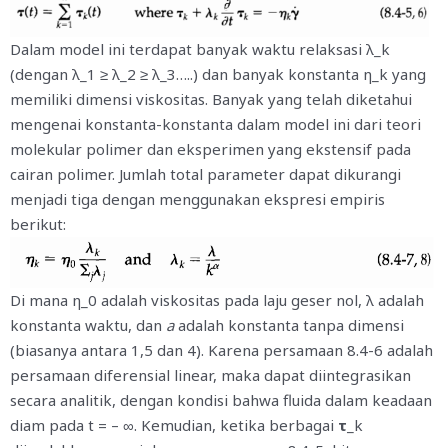
Dalam model ini terdapat banyak waktu relaksasi λ_k
(dengan λ_1 ≥ λ_2 ≥ λ_3…..) dan banyak konstanta η_k yang
memiliki dimensi viskositas. Banyak yang telah diketahui
mengenai konstanta-konstanta dalam model ini dari teori
molekular polimer dan eksperimen yang ekstensif pada
cairan polimer. Jumlah total parameter dapat dikurangi
menjadi tiga dengan menggunakan ekspresi empiris
berikut:
Di mana η_0 adalah viskositas pada laju geser nol, λ adalah
konstanta waktu, dan
a
adalah konstanta tanpa dimensi
(biasanya antara 1,5 dan 4). Karena persamaan 8.4-6 adalah
persamaan diferensial linear, maka dapat diintegrasikan
secara analitik, dengan kondisi bahwa fluida dalam keadaan
diam pada t = – ∞. Kemudian, ketika berbagai
τ
_k