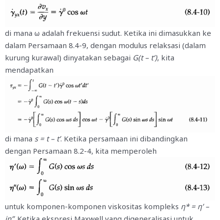
di mana ω adalah frekuensi sudut. Ketika ini dimasukkan ke
dalam Persamaan 8.4-9, dengan modulus relaksasi (dalam
kurung kurawal) dinyatakan sebagai
G(t – t’)
, kita
mendapatkan
di mana
s = t – t’
. Ketika persamaan ini dibandingkan
dengan Persamaan 8.2-4, kita memperoleh
untuk komponen-komponen viskositas kompleks
η* = η’ –
iη”
. Ketika ekspresi Maxwell yang digeneralisasi untuk