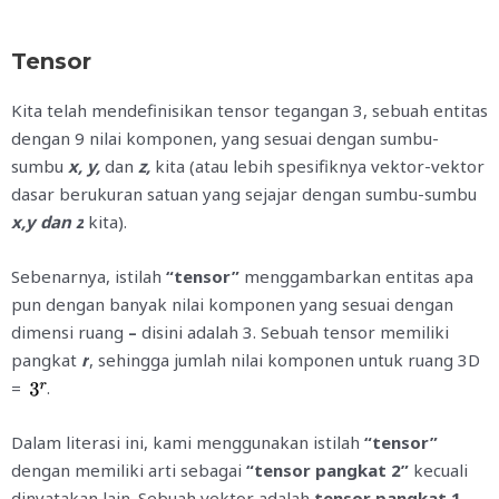
Tensor
Kita telah mendefinisikan tensor tegangan 3, sebuah entitas
dengan 9 nilai komponen, yang sesuai dengan sumbu-
sumbu
x, y,
dan
z,
kita (atau lebih spesifiknya vektor-vektor
dasar berukuran satuan yang sejajar dengan sumbu-sumbu
x,y dan z
kita).
Sebenarnya, istilah
“tensor”
menggambarkan
entitas
apa
pun dengan ban
yak nilai komponen yang sesuai dengan
dimensi ruang
–
disini adalah 3. Sebuah tensor memiliki
pangkat
r
, sehingga jumlah nilai komponen untuk ruang 3D
=
.
Dalam literasi ini, kami menggunakan istilah
“tensor”
dengan memiliki arti sebagai
“tensor pangkat 2”
kecuali
dinyatakan lain. Sebuah vektor adalah
tensor pangkat 1