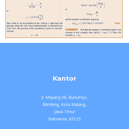
Kantor
Jl. Mayang 08, Bunulrejo,
Blimbing, Kota Malang,
Jawa Timur
Indonesia, 65123