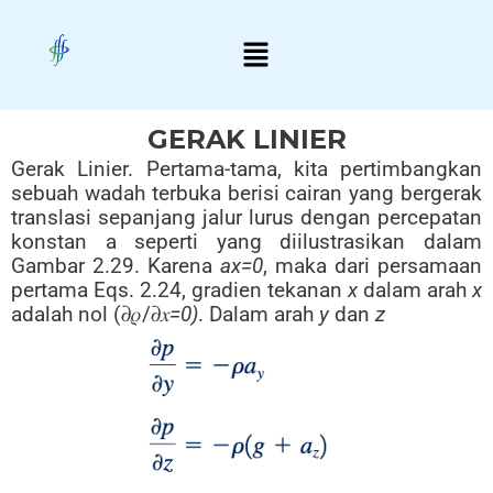
Skip
Menu
to
content
GERAK LINIER
Gerak Linier. Pertama-tama, kita pertimbangkan
sebuah wadah terbuka berisi cairan yang bergerak
translasi sepanjang jalur lurus dengan percepatan
konstan a seperti yang diilustrasikan dalam
Gambar 2.29. Karena
ax=0
, maka dari persamaan
pertama Eqs. 2.24, gradien tekanan
x
dalam arah
x
adalah nol (𝜕𝜌/𝜕𝑥
=0)
. Dalam arah
y
dan
z