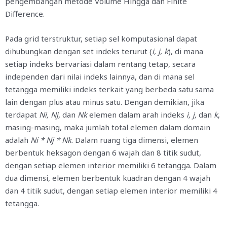
pengembangan metode Volume Hingga dan Finite
Difference.
Pada grid terstruktur, setiap sel komputasional dapat
dihubungkan dengan set indeks terurut (
i, j, k
), di mana
setiap indeks bervariasi dalam rentang tetap, secara
independen dari nilai indeks lainnya, dan di mana sel
tetangga memiliki indeks terkait yang berbeda satu sama
lain dengan plus atau minus satu. Dengan demikian, jika
terdapat
Ni, Nj,
dan
Nk
elemen dalam arah indeks
i, j,
dan
k
,
masing-masing, maka jumlah total elemen dalam domain
adalah
Ni * Nj * Nk
. Dalam ruang tiga dimensi, elemen
berbentuk heksagon dengan 6 wajah dan 8 titik sudut,
dengan setiap elemen interior memiliki 6 tetangga. Dalam
dua dimensi, elemen berbentuk kuadran dengan 4 wajah
dan 4 titik sudut, dengan setiap elemen interior memiliki 4
tetangga.