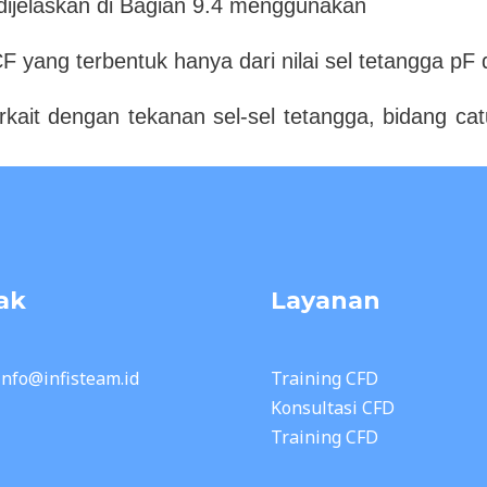
 dijelaskan di Bagian 9.4 menggunakan
F yang terbentuk hanya dari nilai sel tetangga pF
ait dengan tekanan sel-sel tetangga, bidang catu
ak
Layanan
 info@infisteam.id
Training CFD
Konsultasi CFD
Training CFD