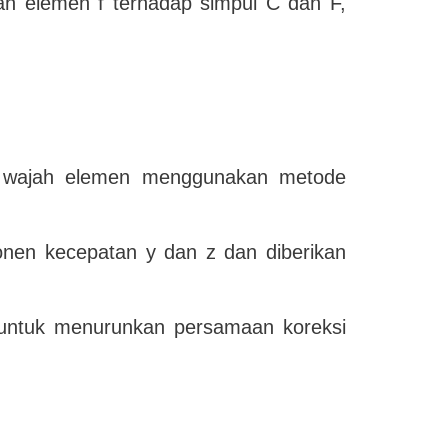
jah elemen f terhadap simpul C dan F,
i wajah elemen menggunakan metode
ponen kecepatan y dan z dan diberikan
i untuk menurunkan persamaan koreksi