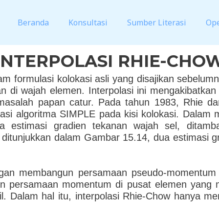
Beranda
Konsultasi
Sumber Literasi
Op
INTERPOLASI RHIE-CHO
 formulasi kolokasi asli yang disajikan sebelumny
 di wajah elemen. Interpolasi ini mengakibatkan 
 masalah papan catur. Pada tahun 1983, Rhie d
si algoritma SIMPLE pada kisi kolokasi. Dalam m
a estimasi gradien tekanan wajah sel, ditam
ang ditunjukkan dalam Gambar 15.14, dua estimasi 
 dengan membangun persamaan pseudo-momentum d
fisien persamaan momentum di pusat elemen yang 
il. Dalam hal itu, interpolasi Rhie-Chow hanya me