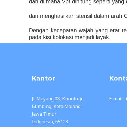
dan di mana ∇pf dihitung seperti yang
dan menghasilkan stensil dalam arah C
Dengan kecepatan wajah yang erat terk
pada kisi kolokasi menjadi layak.
Kantor
Kont
Jl. Mayang 08, Bunulrejo,
E-mail :
Blimbing, Kota Malang,
Jawa Timur
Indonesia, 65123