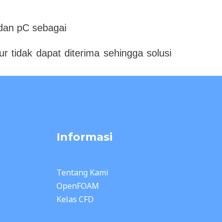
 dan pC sebagai
r tidak dapat diterima sehingga solusi
Informasi
Tentang Kami
OpenFOAM
Kelas CFD