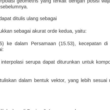
rpolasi geometris yang terkait dengan posisi wa
b sebelumnya.
pat ditulis ulang sebagai
jukkan sebagai akurat orde kedua, yaitu:
5) ke dalam Persamaan (15.53), kecepatan d
i:
s interpolasi serupa dapat diturunkan untuk kom
ituliskan dalam bentuk vektor, yang lebih sesua