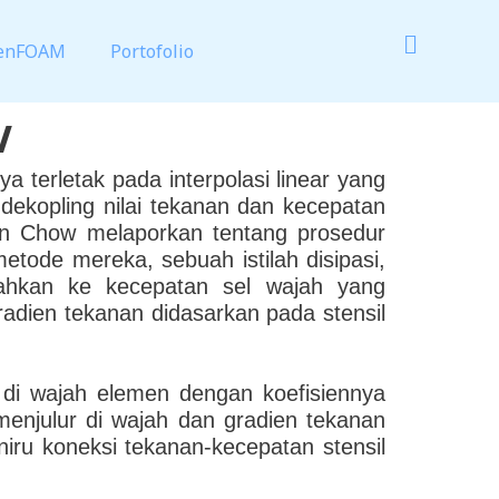
enFOAM
Portofolio
W
a terletak pada interpolasi linear yang
dekopling nilai tekanan dan kecepatan
an Chow melaporkan tentang prosedur
etode mereka, sebuah istilah disipasi,
bahkan ke kecepatan sel wajah yang
gradien tekanan didasarkan pada stensil
i wajah elemen dengan koefisiennya
menjulur di wajah dan gradien tekanan
niru koneksi tekanan-kecepatan stensil