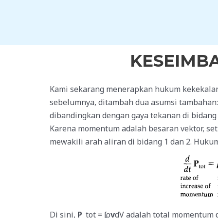
Skip
to
content
KESEIMB
Kami sekarang menerapkan hukum kekekalan 
sebelumnya, ditambah dua asumsi tambahan: (i
dibandingkan dengan gaya tekanan di bidang m
Karena momentum adalah besaran vektor, set
mewakili arah aliran di bidang 1 dan 2. Hu
Di sini,
P
_tot = ∫ρ
v
dV adalah total momentum 