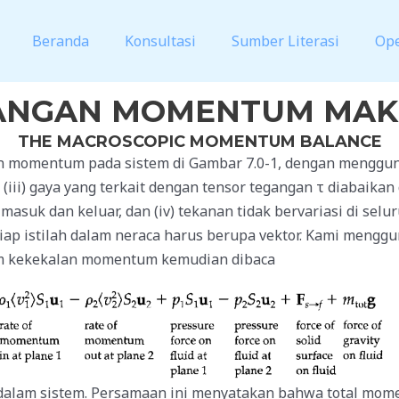
Beranda
Konsultasi
Sumber Literasi
Op
ANGAN MOMENTUM MAK
THE MACROSCOPIC MOMENTUM BALANCE
momentum pada sistem di Gambar 7.0-1, dengan mengguna
ii) gaya yang terkait dengan tensor tegangan τ diabaikan d
asuk dan keluar, dan (iv) tekanan tidak bervariasi di sel
iap istilah dalam neraca harus berupa vektor. Kami mengg
kum kekekalan momentum kemudian dibaca
dalam sistem. Persamaan ini menyatakan bahwa total mom