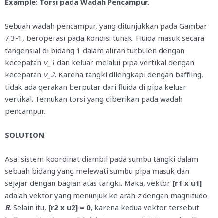
Example: Torsi pada Wadah Pencampur.
Sebuah wadah pencampur, yang ditunjukkan pada Gambar
7.3-1, beroperasi pada kondisi tunak. Fluida masuk secara
tangensial di bidang 1 dalam aliran turbulen dengan
kecepatan
v_1
dan keluar melalui pipa vertikal dengan
kecepatan
v_2
. Karena tangki dilengkapi dengan baffling,
tidak ada gerakan berputar dari fluida di pipa keluar
vertikal. Temukan torsi yang diberikan pada wadah
pencampur.
SOLUTION
Asal sistem koordinat diambil pada sumbu tangki dalam
sebuah bidang yang melewati sumbu pipa masuk dan
sejajar dengan bagian atas tangki. Maka, vektor
[r1 x u1]
adalah vektor yang menunjuk ke arah
z
dengan magnitudo
R
. Selain itu,
[r2 x u2] = 0,
karena kedua vektor tersebut