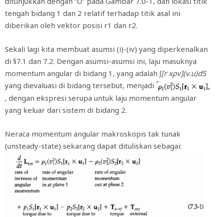
ditunjukkan dengan “O” pada Gambar 7.0-1, dan lokasi titik
tengah bidang 1 dan 2 relatif terhadap titik asal ini
diberikan oleh vektor posisi r1 dan r2.
Sekali lagi kita membuat asumsi (i)-(iv) yang diperkenalkan
di §7.1 dan 7.2. Dengan asumsi-asumsi ini, laju masuknya
momentum angular di bidang 1, yang adalah ∫
[r xρv](v.u)dS
yang dievaluasi di bidang tersebut, menjadi
, dengan ekspresi serupa untuk laju momentum angular
yang keluar dari sistem di bidang 2.
Neraca momentum angular makroskopis tak tunak
(unsteady-state) sekarang dapat dituliskan sebagai: