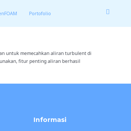
enFOAM
Portofolio
n untuk memecahkan aliran turbulent di
nakan, fitur penting aliran berhasil
Informasi