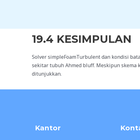
Skip
to
content
19.4 KESIMPULAN
Solver simpleFoamTurbulent dan kondisi ba
sekitar tubuh Ahmed bluff. Meskipun skema ko
ditunjukkan.
Kantor
Kont