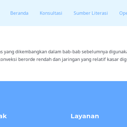
Beranda
Konsultasi
Sumber Literasi
Op
tas yang dikembangkan dalam bab-bab sebelumnya digunaka
nveksi berorde rendah dan jaringan yang relatif kasar digu
ak
Layanan