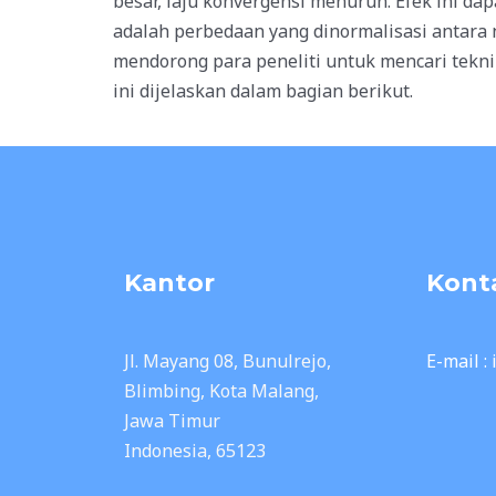
besar, laju konvergensi menurun. Efek ini d
adalah perbedaan yang dinormalisasi antara n
mendorong para peneliti untuk mencari tekni
ini dijelaskan dalam bagian berikut.
Kantor
Kont
Jl. Mayang 08, Bunulrejo,
E-mail :
Blimbing, Kota Malang,
Jawa Timur
Indonesia, 65123