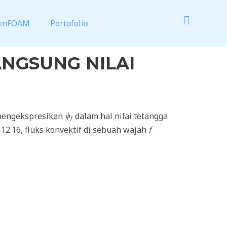
enFOAM
Portofolio
ANGSUNG NILAI
 mengekspresikan
dalam hal nilai tetangga
2.16, fluks konvektif di sebuah wajah
f