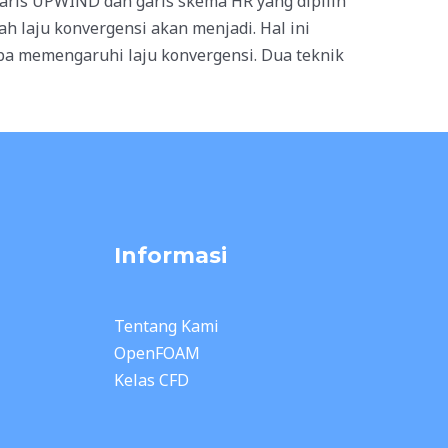
garis UPWIND dan garis skema HR yang dipilih
h laju konvergensi akan menjadi. Hal ini
pa memengaruhi laju konvergensi. Dua teknik
Informasi
Tentang Kami
OpenFOAM
Kelas CFD