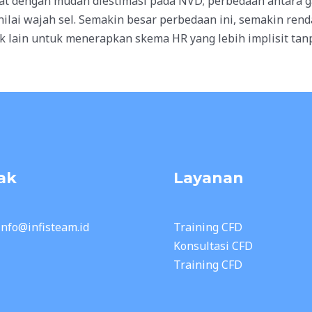
apat dengan mudah diestimasi pada NVD; perbedaan antara 
ilai wajah sel. Semakin besar perbedaan ini, semakin renda
k lain untuk menerapkan skema HR yang lebih implisit tan
ak
Layanan
 info@infisteam.id
Training CFD
Konsultasi CFD
Training CFD