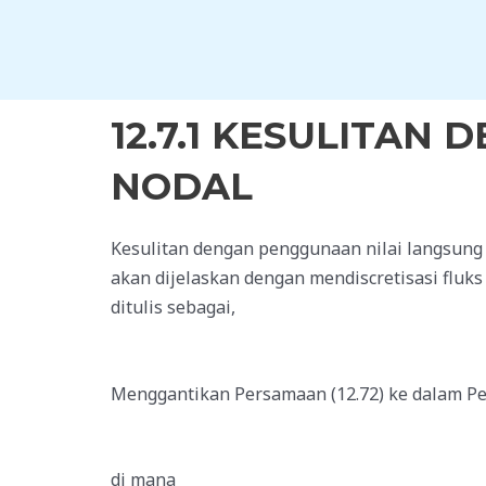
Skip
to
content
12.7.1 KESULITA
NODAL
Kesulitan dengan penggunaan nilai langsung n
akan dijelaskan dengan mendiscretisasi flu
ditulis sebagai,
Menggantikan Persamaan (12.72) ke dalam P
di mana