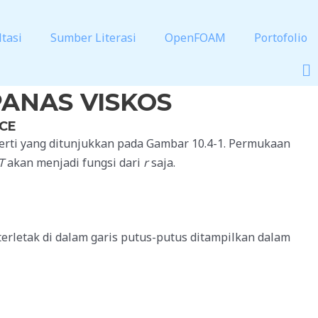
tasi
Sumber Literasi
OpenFOAM
Portofolio
ANAS VISKOS
CE
perti yang ditunjukkan pada Gambar 10.4-1. Permukaan
T
akan menjadi fungsi dari
r
saja.
 terletak di dalam garis putus-putus ditampilkan dalam