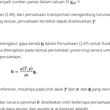
njadi sumber panas dalam satuan SI
.
an (2.49), dari persamaan transportasi mengandung turunan
g sesuai, persamaan tersebut dapat diselesaikan
.
n mengatur gaya benda
dalam Persamaan (2.47) untuk flui
a diterapkan pada semua persamaan
governing
secara umu
 persamaan;
referensi,
misalnya
pada titik awal
dan
, dan
yang meru
dan secara opsional
, disediakan oleh beberapa persamaa
suk gaya apung, dan asumsi
konstan adalah: