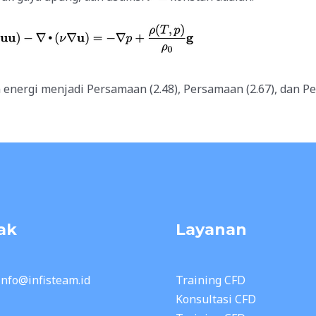
nergi menjadi Persamaan (2.48
), Persamaan (2.67
), dan P
ak
Layanan
 info@infisteam.id
Training CFD
Konsultasi CFD