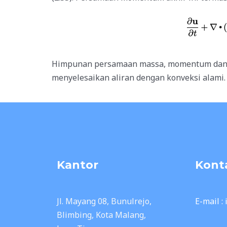
Himpunan persamaan massa, momentum dan e
menyelesaikan aliran dengan konveksi alami.
Kantor
Kont
Jl. Mayang 08, Bunulrejo,
E-mail :
Blimbing, Kota Malang,