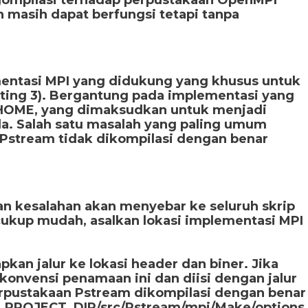
 masih dapat berfungsi tetapi tanpa
mentasi MPI yang didukung yang khusus untuk
listing 3). Bergantung pada implementasi yang
_HOME, yang dimaksudkan untuk menjadi
ada. Salah satu masalah yang paling umum
n Pstream tidak dikompilasi dengan benar
dan kesalahan akan menyebar ke seluruh skrip
cukup mudah, asalkan lokasi implementasi MPI
kan jalur ke lokasi header dan biner. Jika
i konvensi penamaan ini dan diisi dengan jalur
erpustakaan Pstream dikompilasi dengan benar
M_PROJECT_DIR/src/Pstream/mpi/Make/options,