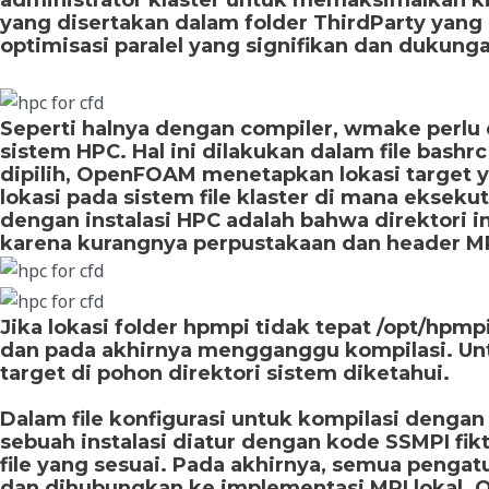
yang disertakan dalam folder ThirdParty yan
optimisasi paralel yang signifikan dan dukung
Seperti halnya dengan compiler, wmake perlu
sistem HPC. Hal ini dilakukan dalam file bashr
dipilih, OpenFOAM menetapkan lokasi targe
lokasi pada sistem file klaster di mana eksek
dengan instalasi HPC adalah bahwa direktori 
karena kurangnya perpustakaan dan header MP
Jika lokasi folder hpmpi tidak tepat /opt/hp
dan pada akhirnya mengganggu kompilasi. Unt
target di pohon direktori sistem diketahui.
Dalam file konfigurasi untuk kompilasi dengan
sebuah instalasi diatur dengan kode SSMPI fikt
file yang sesuai. Pada akhirnya, semua penga
dan dihubungkan ke implementasi MPI lokal. 