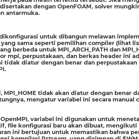
g disertakan dengan OpenFOAM, solver mungkin
an antarmuka.
 dikonfigurasi untuk dibangun melawan imple
c yang sama seperti pemilihan compiler (lihat 
t yang berbeda untuk MPI_ARCH_PATH dan MPI
utor mpi, perpustakaan, dan berkas header ini 
ini tidak diatur dengan benar dan perpustakaa
I.
mpi, MPI_HOME tidak akan diatur dengan benar 
ungnya, mengatur variabel ini secara manual 
 OpenMPI, variabel ini digunakan untuk menetap
if, file konfigurasi baru akan dibuat, mengikut
turan ini bertujuan untuk memastikan bahwa p
Opsi kompilasi Pstream, yang disimpan di $W