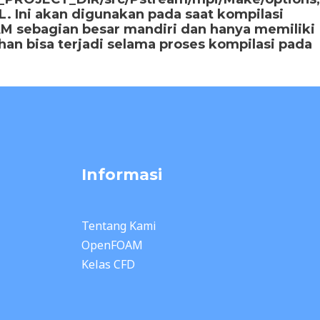
L. Ini akan digunakan pada saat kompilasi
AM sebagian besar mandiri dan hanya memiliki
an bisa terjadi selama proses kompilasi pada
Informasi
Tentang Kami
OpenFOAM
Kelas CFD