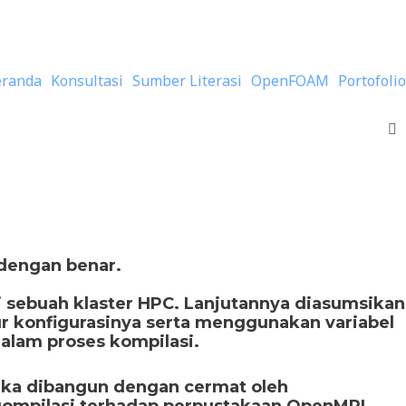
eranda
Konsultasi
Sumber Literasi
OpenFOAM
Portofolio
dengan benar.
 sebuah klaster HPC. Lanjutannya diasumsikan
 konfigurasinya serta menggunakan variabel
alam proses kompilasi.
eka dibangun dengan cermat oleh
ngompilasi terhadap perpustakaan OpenMPI