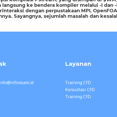
 langsung ke bendera kompiler melalui -I dan -
berinteraksi dengan perpustakaan MPI, OpenFO
nnya. Sayangnya, sejumlah masalah dan kesalah
ak
Layanan
 info@infisteam.id
Training CFD
Konsultasi CFD
Training CFD