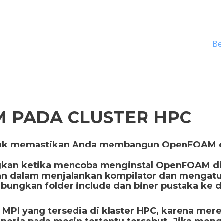
B
 PADA CLUSTER HPC
untuk memastikan Anda membangun OpenFOAM 
ngkan ketika mencoba menginstal OpenFOAM di
 dalam menjalankan kompilator dan mengatur
bungkan folder include dan biner pustaka ke d
PI yang tersedia di klaster HPC, karena mer
inerja pada mesin tertentu tersebut. Jika me