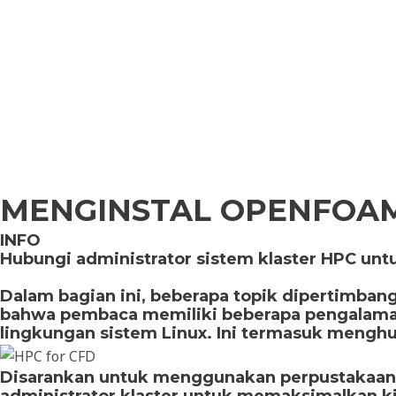
Skip
to
content
MENGINSTAL OPENFOAM
INFO
Hubungi administrator sistem klaster HPC 
Dalam bagian ini, beberapa topik dipertimba
bahwa pembaca memiliki beberapa pengalaman
lingkungan sistem Linux. Ini termasuk menghu
Disarankan untuk menggunakan perpustakaan M
administrator klaster untuk memaksimalkan k