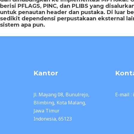
berisi PFLAGS, PINC, dan PLIBS yang disalurkan
untuk penautan header dan pustaka. Di luar 
sedikit dependensi perpustakaan eksternal lai
sistem apa pun.
Kantor
Kont
Jl. Mayang 08, Bunulrejo,
E-mail :
Blimbing, Kota Malang,
Jawa Timur
Indonesia, 65123