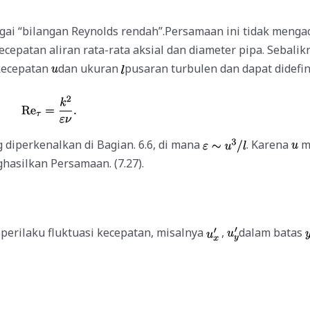
gai “bilangan Reynolds rendah”.
Persamaan ini tidak menga
ecepatan aliran rata-rata aksial dan diameter pipa. Sebalik
 kecepatan
dan ukuran
pusaran turbulen dan dapat didefin
g diperkenalkan di Bagian. 6.6, di mana
. Karena
me
hasilkan Persamaan. (7.27).
erilaku fluktuasi kecepatan,
misalnya
,
dalam batas