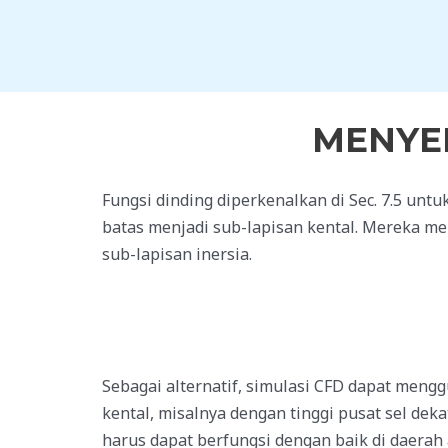
Skip
to
content
MENYEL
Fungsi dinding diperkenalkan di Sec.
7.5
untuk
batas menjadi sub-lapisan kental. Mereka m
sub-lapisan inersia.
Sebagai alternatif, simulasi CFD dapat mengg
kental,
misalnya
dengan tinggi pusat sel dek
harus dapat berfungsi dengan baik di daerah a