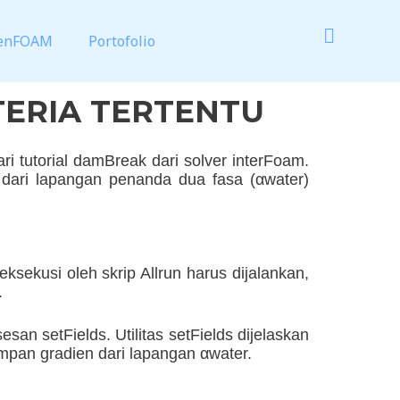
enFOAM
Portofolio
ERIA TERTENTU
 tutorial damBreak dari solver interFoam.
dari lapangan penanda dua fasa (αwater)
eksekusi oleh skrip Allrun harus dijalankan,
.
n setFields. Utilitas setFields dijelaskan
mpan gradien dari lapangan αwater.