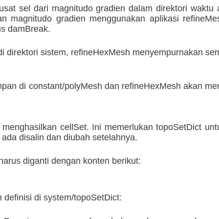
usat sel dari magnitudo gradien dalam direktori wak
agnitudo gradien menggunakan aplikasi refineMesh, f
sus damBreak.
di direktori sistem, refineHexMesh menyempurnakan semu
isimpan di constant/polyMesh dan refineHexMesh akan
menghasilkan cellSet. Ini memerlukan topoSetDict untuk
 ada disalin dan diubah setelahnya.
harus diganti dengan konten berikut:
definisi di system/topoSetDict: