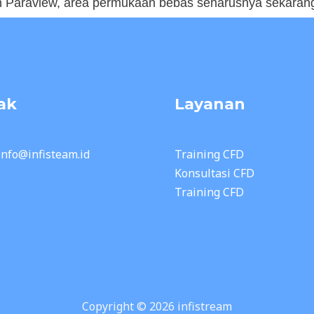
 Paraview, area permukaan bebas seharusnya sekarang 
ak
Layanan
 info@infisteam.id
Training CFD
Konsultasi CFD
Training CFD
Copyright © 2026 infistream