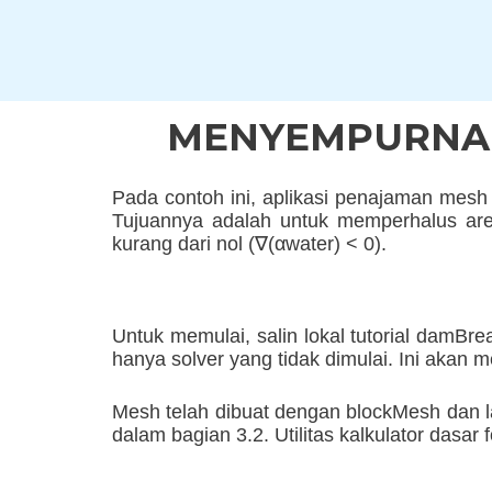
Skip
to
content
MENYEMPURNAK
Pada contoh ini, aplikasi penajaman mesh
Tujuannya adalah untuk memperhalus are
kurang dari nol (∇(αwater) < 0).
Untuk memulai, salin lokal tutorial damBrea
hanya solver yang tidak dimulai. Ini akan 
Mesh telah dibuat dengan blockMesh dan la
dalam bagian 3.2. Utilitas kalkulator das