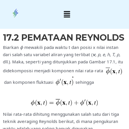
Skip
Menu
to
content
17.2 PEMATAAN REYNOLDS
Biarkan
φ
mewakili pada waktu t dan posisi x nilai instan
dari salah satu variabel aliran yang terlibat (
v
,
p
,
e
,
h
,
T
,
ρ
,
dll.). Maka, seperti yang ditunjukkan pada Gambar 17.1, itu
didekomposisi menjadi komponen nilai rata-rata
dan komponen fluktuasi
sehingga
Nilai rata-rata dihitung menggunakan salah satu dari tiga
teknik averaging Reynolds berikut, di mana pengukuran
waktu adalah yang paling banyak digunakan.