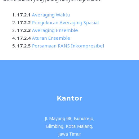
17.2.1
Averaging Waktu
17.2.2
Pengukuran Averaging Spasial
17.2.3
Averaging Ensemble
17.2.4
Aturan Ensemble
17.2.5
Persamaan RANS Inkompresibel
Kantor
Jl. Mayang 08, Bunulrejo,
Blimbing, Kota Malang,
Jawa Timur