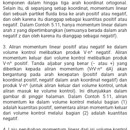
komponen dalam hingga tiga arah koordinat ortogonal.
Selain itu, di sepanjang setiap koordinat, momentum linear
dari sebuah partikel fluida bisa ke arah positif atau negatif,
dan oleh karena itu dianggap sebagai kuantitas positif atau
negatif. Dalam Contoh 5.11, hanya momentum linear dalam
arah z yang dipertimbangkan (semuanya berada dalam arah
negatif z dan oleh karena itu dianggap sebagai negatif).
3. Aliran momentum linear positif atau negatif ke dalam
volume kontrol melibatkan produk V⋅n^ negatif. Aliran
momentum keluar dari volume kontrol melibatkan produk
V⋅n^ positif. Tanda aljabar yang benar (− atau +) yang
diberikan kepada aliran momentum (VrV⋅n^ dA) akan
bergantung pada arah kecepatan (positif dalam arah
koordinat positif, negatif dalam arah koordinat negatif) dan
produk V⋅n^ (untuk aliran keluar dari volume kontrol, untuk
aliran masuk ke volume kontrol). Ini ditunjukkan dalam
gambar di pinggir halaman. Dalam Contoh 5.11, aliran
momentum ke dalam volume kontrol melalui bagian (1)
adalah kuantitas positif, sementara aliran momentum keluar
dari volume kontrol melalui bagian (2) adalah kuantitas
negatif.
4. Laju perubahan momentum linear dari isi volume kontrol