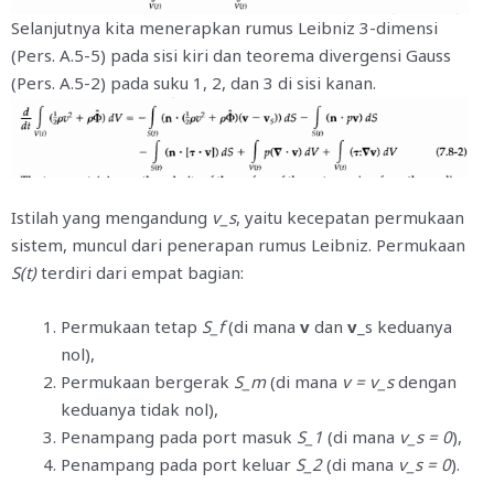
Selanjutnya kita menerapkan rumus Leibniz 3-dimensi
(Pers. A.5-5) pada sisi kiri dan teorema divergensi Gauss
(Pers. A.5-2) pada suku 1, 2, dan 3 di sisi kanan.
Istilah yang mengandung
v_s
, yaitu kecepatan permukaan
sistem, muncul dari penerapan rumus Leibniz. Permukaan
S(t)
terdiri dari empat bagian:
Permukaan tetap
S_f
(di mana
v
dan
v
_s keduanya
nol),
Permukaan bergerak
S_m
(di mana
v = v_s
dengan
keduanya tidak nol),
Penampang pada port masuk
S_1
(di mana
v_s = 0
),
Penampang pada port keluar
S_2
(di mana
v_s = 0
).