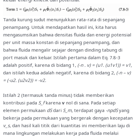
Tanda kurung sudut menunjukkan rata-rata di sepanjang
penampang. Untuk mendapatkan hasil ini, kita harus
mengasumsikan bahwa densitas fluida dan energi potensial
per unit massa konstan di sepanjang penampang, dan
bahwa fluida mengalir sejajar dengan dinding tabung di
port masuk dan keluar. Istilah pertama dalam Eq. 7.8-3
adalah positif, karena di bidang 1,
(-n . v) = (u1. (u1v1)) = v1,
dan istilah kedua adalah negatif, karena di bidang 2,
(-n – v)
= (-u2. (u2v2)) = -v2.
Istilah 2 (termasuk tanda minus) tidak memberikan
kontribusi pada
S_f
karena
v
nol di sana. Pada setiap
elemen permukaan
dS
dari
S_m
, terdapat gaya
-npdS
yang
bekerja pada permukaan yang bergerak dengan kecepatan
v_s
, dan hasil kali titik dari kuantitas ini memberikan laju di
mana lingkungan melakukan kerja pada fluida melalui