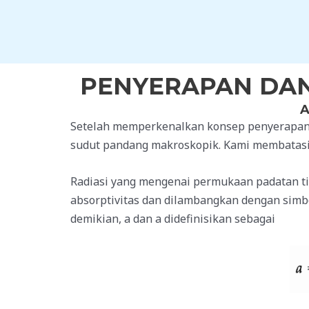
Skip
to
content
PENYERAPAN DA
A
Setelah memperkenalkan konsep penyerapan d
sudut pandang makroskopik. Kami membatasi 
Radiasi yang mengenai permukaan padatan tid
absorptivitas dan dilambangkan dengan simbol
demikian, a dan a didefinisikan sebagai