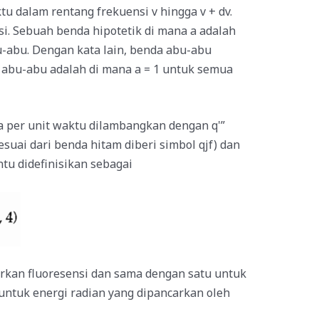
ktu dalam rentang frekuensi v hingga v + dv.
si. Sebuah benda hipotetik di mana a adalah
u-abu. Dengan kata lain, benda abu-abu
a abu-abu adalah di mana a = 1 untuk semua
a per unit waktu dilambangkan dengan q'”
esuai dari benda hitam diberi simbol qjf) dan
entu didefinisikan sebagai
rkan fluoresensi dan sama dengan satu untuk
 untuk energi radian yang dipancarkan oleh