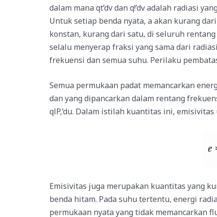
dalam mana qt’dv dan q!’dv adalah radiasi yan
Untuk setiap benda nyata, a akan kurang dari
konstan, kurang dari satu, di seluruh renta
selalu menyerap fraksi yang sama dari radias
frekuensi dan semua suhu. Perilaku pembatas
Semua permukaan padat memancarkan energi ra
dan yang dipancarkan dalam rentang frekuensi 
qlP,’du. Dalam istilah kuantitas ini, emisivit
Emisivitas juga merupakan kuantitas yang k
benda hitam. Pada suhu tertentu, energi rad
permukaan nyata yang tidak memancarkan flu