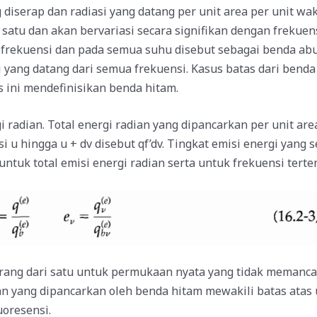
g diserap dan radiasi yang datang per unit area per unit wa
 satu dan akan bervariasi secara signifikan dengan frekuen
ng frekuensi dan pada semua suhu disebut sebagai benda ab
i yang datang dari semua frekuensi. Kasus batas dari bend
 ini mendefinisikan benda hitam.
dian. Total energi radian yang dipancarkan per unit are
u hingga u + dv disebut qf’dv. Tingkat emisi energi yang s
as untuk total emisi energi radian serta untuk frekuensi tert
urang dari satu untuk permukaan nyata yang tidak memanca
ian yang dipancarkan oleh benda hitam mewakili batas atas
oresensi.