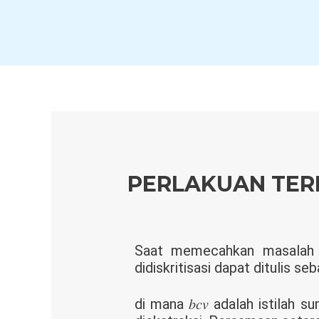
Skip
to
content
PERLAKUAN TER
Saat memecahkan masalah 
didiskritisasi dapat ditulis seb
di mana 𝑏𝑐𝑣 adalah istila