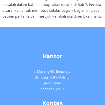
masalah dalam bab ini, tetapi akan dirujuk di Bab 7. Pemula
disarankan untuk membaca sekilas bagian-bagian ini pada
bacaan pertama dan merujuk kembali jika diperlukan nanti.
Kantor
Jl. Mayang 08, Bunulrejo,
Blimbing, Kota Malang,
Jawa Timur
Indonesia, 65123
Kontak