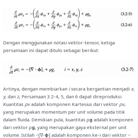
Dengan menggunakan notasi vektor-tensor, ketiga
persamaan ini dapat ditulis sebagai berikut:
Artinya, dengan membiarkan
i
secara bergantian menjadi
x,
y,
dan
z
, Persamaan 3.2-4, 5, dan 6 dapat direproduksi.
Kuantitas
ρv
adalah komponen Kartesius dari vektor
ρv
,
yang merupakan momentum per unit volume pada titik
dalam fluida. Demikian pula, kuantitas ρ
g
adalah komponen
dari vektor ρ
g
, yang merupakan gaya eksternal per unit
volume. Istilah −[∇⋅
φ
]
adalah komponen ke-i dari vektor −