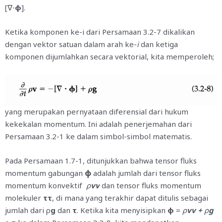
[∇⋅
φ
].
Ketika komponen ke-i dari Persamaan 3.2-7 dikalikan
dengan vektor satuan dalam arah ke-
i
dan ketiga
komponen dijumlahkan secara vektorial, kita memperoleh;
yang merupakan pernyataan diferensial dari hukum
kekekalan momentum. Ini adalah penerjemahan dari
Persamaan 3.2-1 ke dalam simbol-simbol matematis.
Pada Persamaan 1.7-1, ditunjukkan bahwa tensor fluks
φ
momentum gabungan
adalah jumlah dari tensor fluks
momentum konvektif
ρ
vv
dan tensor fluks momentum
molekuler
ττ
, di mana yang terakhir dapat ditulis sebagai
jumlah dari ρ
g
dan
τ
. Ketika kita menyisipkan
φ
=
ρ
vv +
ρ
g