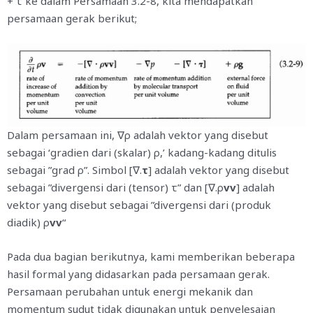
+ τ ke dalam Persamaan 3.2-8, kita mendapatkan
persamaan gerak berikut;
Dalam persamaan ini, ∇ρ adalah vektor yang disebut
sebagai ‘gradien dari (skalar) ρ,’ kadang-kadang ditulis
sebagai ”grad ρ”. Simbol [∇.
τ
] adalah vektor yang disebut
sebagai ”divergensi dari (tensor) τ” dan [∇.ρ
vv
] adalah
vektor yang disebut sebagai ”divergensi dari (produk
diadik) ρ
vv
“
Pada dua bagian berikutnya, kami memberikan beberapa
hasil formal yang didasarkan pada persamaan gerak.
Persamaan perubahan untuk energi mekanik dan
momentum sudut tidak digunakan untuk penyelesaian