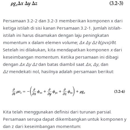
Persamaan 3.2-2 dan 3.2-3 memberikan komponen x dari
ketiga istilah di sisi kanan Persamaan 3.2-1. Jumlah istilah-
istilah ini harus disamakan dengan laju peningkatan
momentum x dalam elemen volume;
Δx Δy Δz ∂(ρvx)/∂t
.
Setelah ini dilakukan, kita mendapatkan komponen
x
dari
keseimbangan momentum. Ketika persamaan ini dibagi
dengan
Δx Δy Δz
dan batas diambil saat
Δx, Δy
, dan
Δz
mendekati nol, hasilnya adalah persamaan berikut:
Kita telah menggunakan definisi dari turunan parsial.
Persamaan serupa dapat dikembangkan untuk komponen y
dan z dari keseimbangan momentum: