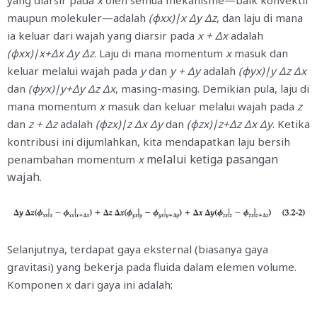
yang diarsir pada
x
oleh semua mekanisme—baik konvektif
maupun molekuler—adalah
(φxx)∣x
Δy Δz
, dan laju di mana
ia keluar dari wajah yang diarsir pada
x + Δx
adalah
(φxx)∣x+Δx
Δy Δz
. Laju di mana momentum
x
masuk dan
keluar melalui wajah pada
y
dan
y + Δy
adalah
(φyx)∣y
Δz Δx
dan
(φyx)∣y+Δy
Δz Δx
, masing-masing. Demikian pula, laju di
mana momentum
x
masuk dan keluar melalui wajah pada
z
dan
z + Δz
adalah
(φzx)∣z
Δx Δy
dan
(φzx)∣z+Δz
Δx Δy
. Ketika
kontribusi ini dijumlahkan, kita mendapatkan laju bersih
melalui ketiga pasangan
penambahan momentum
x
wajah.
Selanjutnya, terdapat gaya eksternal (biasanya gaya
gravitasi) yang bekerja pada fluida dalam elemen volume.
Komponen x dari gaya ini adalah;