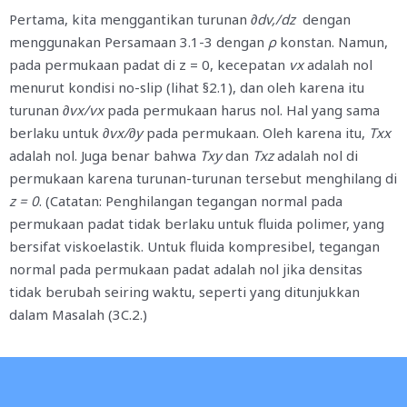
Pertama, kita menggantikan turunan
∂dv,/dz
dengan
menggunakan Persamaan 3.1-3 dengan
ρ
konstan. Namun,
pada permukaan padat di z = 0, kecepatan
v
x
adalah nol
menurut kondisi no-slip (lihat §2.1), dan oleh karena itu
turunan
∂vx/vx
pada permukaan harus nol. Hal yang sama
berlaku untuk
∂vx/∂y
pada permukaan. Oleh karena itu,
Txx
adalah nol. Juga benar bahwa
T
xy
dan
T
xz
adalah nol di
permukaan karena turunan-turunan tersebut menghilang di
z
=
0
. (Catatan: Penghilangan tegangan normal pada
permukaan padat tidak berlaku untuk fluida polimer, yang
bersifat viskoelastik. Untuk fluida kompresibel, tegangan
normal pada permukaan padat adalah nol jika densitas
tidak berubah seiring waktu, seperti yang ditunjukkan
dalam Masalah (3C.2.)