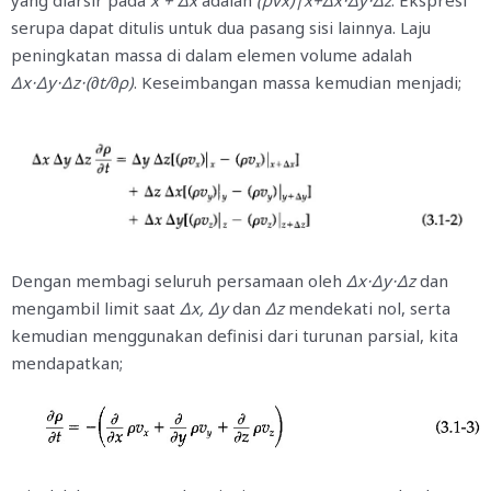
yang diarsir pada
x + Δx
adalah
(ρvx)∣x+Δx⋅Δy⋅Δz
.
Ekspresi
serupa dapat ditulis untuk dua pasang sisi lainnya. Laju
peningkatan massa di dalam elemen volume adalah
Δ
x⋅Δy⋅Δz⋅(∂t/∂ρ)
. Keseimbangan massa kemudian menjadi;
Dengan membagi seluruh persamaan oleh
Δ
x⋅Δy⋅Δz
dan
mengambil limit saat
Δx, Δy
dan
Δ
z
mendekati nol, serta
kemudian menggunakan definisi dari turunan parsial, kita
mendapatkan;