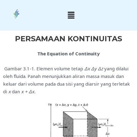
Skip
Menu
to
content
PERSAMAAN KONTINUITAS
The Equation of Continuity
Gambar 3.1-1. Elemen volume tetap
Δx Δy Δz
yang dilalui
oleh fluida. Panah menunjukkan aliran massa masuk dan
keluar dari volume pada dua sisi yang diarsir yang terletak
di
x
dan
x + Δx.