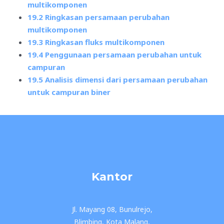
multikomponen
19.2 Ringkasan persamaan perubahan
multikomponen
19.3 Ringkasan fluks multikomponen
19.4 Penggunaan persamaan perubahan untuk
campuran
19.5 Analisis dimensi dari persamaan perubahan
untuk campuran biner
Kantor
Jl. Mayang 08, Bunulrejo,
Blimbing, Kota Malang,