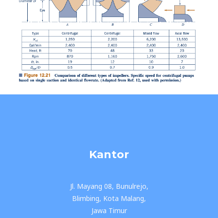
Kantor
Jl. Mayang 08, Bunulrejo,
Blimbing, Kota Malang,
Jawa Timur