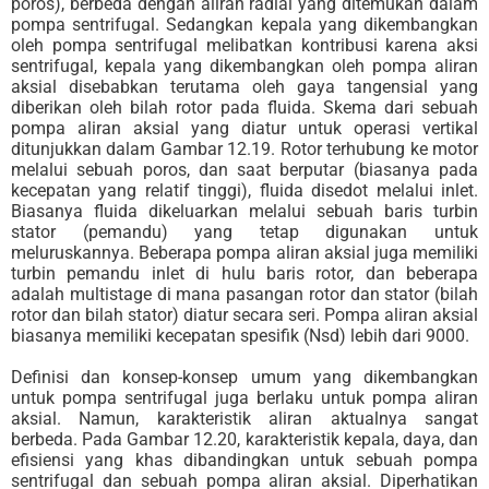
poros), berbeda dengan aliran radial yang ditemukan dalam
pompa sentrifugal. Sedangkan kepala yang dikembangkan
oleh pompa sentrifugal melibatkan kontribusi karena aksi
sentrifugal, kepala yang dikembangkan oleh pompa aliran
aksial disebabkan terutama oleh gaya tangensial yang
diberikan oleh bilah rotor pada fluida. Skema dari sebuah
pompa aliran aksial yang diatur untuk operasi vertikal
ditunjukkan dalam Gambar 12.19. Rotor terhubung ke motor
melalui sebuah poros, dan saat berputar (biasanya pada
kecepatan yang relatif tinggi), fluida disedot melalui inlet.
Biasanya fluida dikeluarkan melalui sebuah baris turbin
stator (pemandu) yang tetap digunakan untuk
meluruskannya. Beberapa pompa aliran aksial juga memiliki
turbin pemandu inlet di hulu baris rotor, dan beberapa
adalah multistage di mana pasangan rotor dan stator (bilah
rotor dan bilah stator) diatur secara seri. Pompa aliran aksial
biasanya memiliki kecepatan spesifik (Nsd) lebih dari 9000.
Definisi dan konsep-konsep umum yang dikembangkan
untuk pompa sentrifugal juga berlaku untuk pompa aliran
aksial. Namun, karakteristik aliran aktualnya sangat
berbeda. Pada Gambar 12.20, karakteristik kepala, daya, dan
efisiensi yang khas dibandingkan untuk sebuah pompa
sentrifugal dan sebuah pompa aliran aksial. Diperhatikan