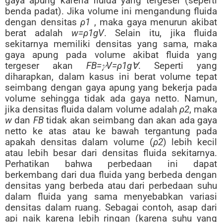
gaya apung karena fluida yang tergeser (seperti
benda padat). Jika volume ini mengandung fluida
dengan densitas
ρ1
, maka gaya menurun akibat
berat adalah
w=ρ1gV
. Selain itu, jika fluida
sekitarnya memiliki densitas yang sama, maka
gaya apung pada volume akibat fluida yang
tergeser akan
FB=𝛾V=ρ1g∀
. Seperti yang
diharapkan, dalam kasus ini berat volume tepat
seimbang dengan gaya apung yang bekerja pada
volume sehingga tidak ada gaya netto. Namun,
jika densitas fluida dalam volume adalah
ρ2
, maka
w
dan
FB
tidak akan seimbang dan akan ada gaya
netto ke atas atau ke bawah tergantung pada
apakah densitas dalam volume (
ρ2
) lebih kecil
atau lebih besar dari densitas fluida sekitarnya.
Perhatikan bahwa perbedaan ini dapat
berkembang dari dua fluida yang berbeda dengan
densitas yang berbeda atau dari perbedaan suhu
dalam fluida yang sama menyebabkan variasi
densitas dalam ruang. Sebagai contoh, asap dari
api naik karena lebih ringan (karena suhu yang