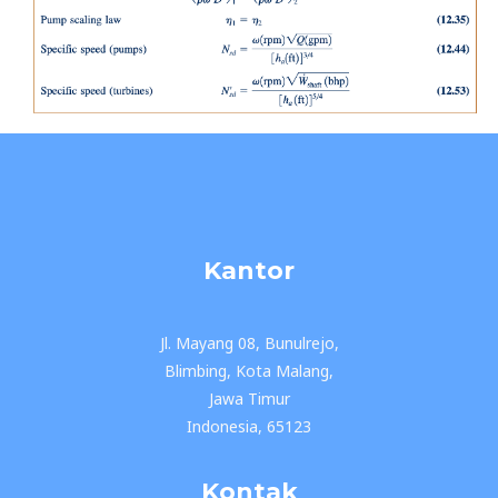
Kantor
Jl. Mayang 08, Bunulrejo,
Blimbing, Kota Malang,
Jawa Timur
Indonesia, 65123
Kontak