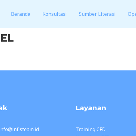
Beranda
Konsultasi
Sumber Literasi
Op
DEL
ak
Layanan
 info@infisteam.id
Training CFD