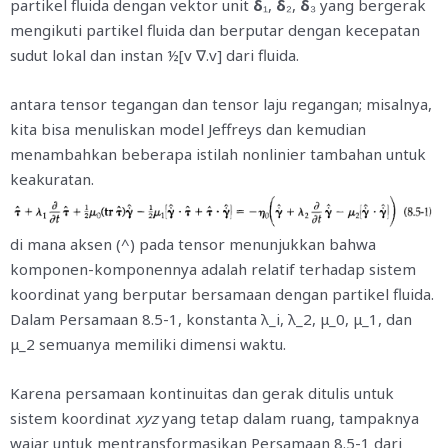
partikel fluida dengan vektor unit
δ
₁,
δ
₂,
δ
₃ yang bergerak
mengikuti partikel fluida dan berputar dengan kecepatan
sudut lokal dan instan ½[v ∇.v] dari fluida.
antara tensor tegangan dan tensor laju regangan; misalnya,
kita bisa menuliskan model Jeffreys dan kemudian
menambahkan beberapa istilah nonlinier tambahan untuk
keakuratan.
di mana aksen (^) pada tensor menunjukkan bahwa
komponen-komponennya adalah relatif terhadap sistem
koordinat yang berputar bersamaan dengan partikel fluida.
Dalam Persamaan 8.5-1, konstanta λ_i, λ_2, μ_0, μ_1, dan
μ_2 semuanya memiliki dimensi waktu.
Karena persamaan kontinuitas dan gerak ditulis untuk
sistem koordinat
xyz
yang tetap dalam ruang, tampaknya
wajar untuk mentransformasikan Persamaan 8.5-1 dari