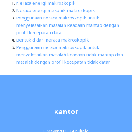
Neraca energi makroskopik
Neraca energi mekanik makroskopik
Penggunaan neraca makroskopik untuk
menyelesaikan masalah keadaan mantap dengan
profil kecepatan datar
Bentuk d dari neraca makroskopik
Penggunaan neraca makroskopik untuk
menyelesaikan masalah keadaan tidak mantap dan
masalah dengan profil kecepatan tidak datar
Kantor
Jl. Mayang 08, Bunulrejo,